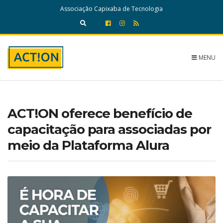
c
Associação Capixaba de Tecnologia
h
f
E
o
x
r
p
:
a
MENU
n
d
s
e
a
ACT!ON oferece benefício de
r
c
capacitação para associadas por
h
meio da Plataforma Alura
f
o
r
m