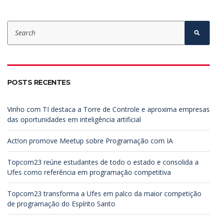
S
e
S
e
a
a
r
r
c
c
h
h
f
POSTS RECENTES
o
r
:
Vinho com TI destaca a Torre de Controle e aproxima empresas
das oportunidades em inteligência artificial
Act!on promove Meetup sobre Programação com IA
Topcom23 reúne estudantes de todo o estado e consolida a
Ufes como referência em programação competitiva
Topcom23 transforma a Ufes em palco da maior competição
de programação do Espírito Santo