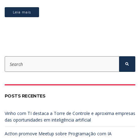
Leia mais
S
e
S
e
a
a
r
r
c
c
h
h
f
POSTS RECENTES
o
r
:
Vinho com TI destaca a Torre de Controle e aproxima empresas
das oportunidades em inteligência artificial
Act!on promove Meetup sobre Programação com IA