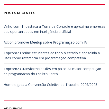
c
h
h
f
POSTS RECENTES
o
r
:
Vinho com TI destaca a Torre de Controle e aproxima empresas
das oportunidades em inteligência artificial
Act!on promove Meetup sobre Programação com IA
Topcom23 reúne estudantes de todo o estado e consolida a
Ufes como referência em programação competitiva
Topcom23 transforma a Ufes em palco da maior competição
de programação do Espírito Santo
Homologada a Convenção Coletiva de Trabalho 2026/2028
ARQUIVOS