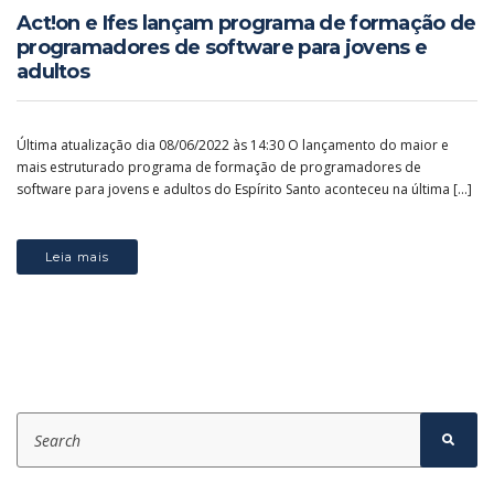
Act!on e Ifes lançam programa de formação de
programadores de software para jovens e
adultos
Última atualização dia 08/06/2022 às 14:30 O lançamento do maior e
mais estruturado programa de formação de programadores de
software para jovens e adultos do Espírito Santo aconteceu na última […]
Leia mais
S
e
S
e
a
a
r
r
c