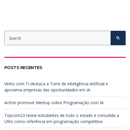
S
e
S
e
a
a
r
r
c
c
h
h
f
POSTS RECENTES
o
r
:
Vinho com TI destaca a Torre de Inteligência Artificial e
aproxima empresas das oportunidades em IA
Act!on promove Meetup sobre Programação com IA
Topcom23 reúne estudantes de todo o estado e consolida a
Ufes como referência em programação competitiva