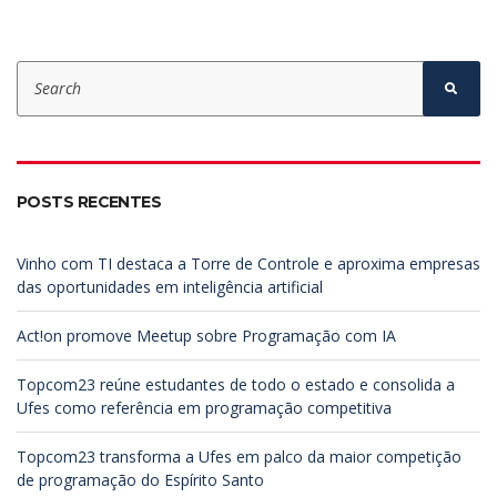
S
e
S
e
a
a
r
r
c
c
h
h
f
POSTS RECENTES
o
r
:
Vinho com TI destaca a Torre de Controle e aproxima empresas
das oportunidades em inteligência artificial
Act!on promove Meetup sobre Programação com IA
Topcom23 reúne estudantes de todo o estado e consolida a
Ufes como referência em programação competitiva
Topcom23 transforma a Ufes em palco da maior competição
de programação do Espírito Santo