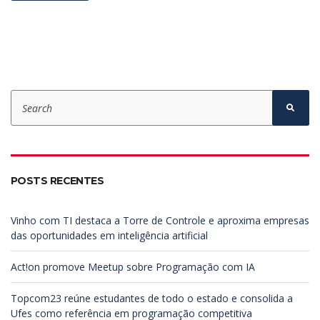
S
e
S
e
a
a
r
r
c
c
h
h
f
POSTS RECENTES
o
r
:
Vinho com TI destaca a Torre de Controle e aproxima empresas
das oportunidades em inteligência artificial
Act!on promove Meetup sobre Programação com IA
Topcom23 reúne estudantes de todo o estado e consolida a
Ufes como referência em programação competitiva