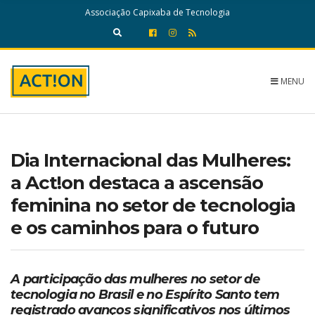
c
Associação Capixaba de Tecnologia
h
f
E
o
x
r
p
:
a
MENU
n
d
s
e
a
Dia Internacional das Mulheres:
r
c
a Act!on destaca a ascensão
h
feminina no setor de tecnologia
f
o
e os caminhos para o futuro
r
m
A participação das mulheres no setor de
tecnologia no Brasil e no Espírito Santo tem
registrado avanços significativos nos últimos