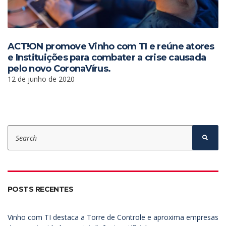
ACT!ON promove Vinho com TI e reúne atores
e Instituições para combater a crise causada
pelo novo CoronaVírus.
12 de junho de 2020
S
e
S
e
a
a
r
r
c
c
h
h
f
POSTS RECENTES
o
r
:
Vinho com TI destaca a Torre de Controle e aproxima empresas