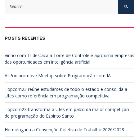
S
e
S
e
a
a
r
r
c
c
h
h
f
POSTS RECENTES
o
r
:
Vinho com TI destaca a Torre de Controle e aproxima empresas
das oportunidades em inteligência artificial
Act!on promove Meetup sobre Programação com IA
Topcom23 reúne estudantes de todo o estado e consolida a
Ufes como referência em programação competitiva
Topcom23 transforma a Ufes em palco da maior competição
de programação do Espírito Santo
Homologada a Convenção Coletiva de Trabalho 2026/2028