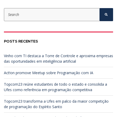
S
e
S
e
a
a
r
r
c
c
h
h
f
POSTS RECENTES
o
r
:
Vinho com TI destaca a Torre de Controle e aproxima empresas
das oportunidades em inteligência artificial
Act!on promove Meetup sobre Programação com IA
Topcom23 reúne estudantes de todo o estado e consolida a
Ufes como referência em programação competitiva
Topcom23 transforma a Ufes em palco da maior competição
de programação do Espírito Santo