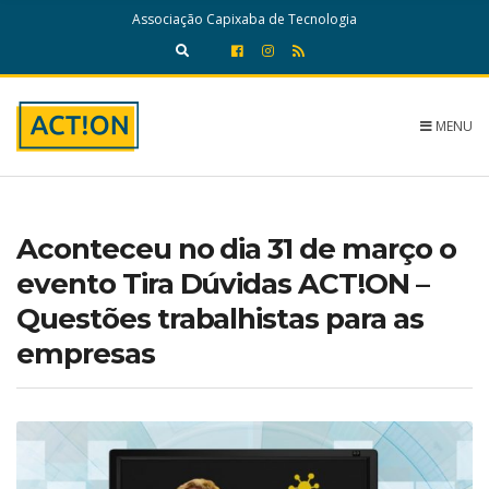
c
Associação Capixaba de Tecnologia
h
f
E
o
x
r
p
:
a
MENU
n
d
s
e
a
Aconteceu no dia 31 de março o
r
c
evento Tira Dúvidas ACT!ON –
h
Questões trabalhistas para as
f
o
empresas
r
m