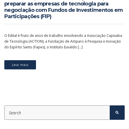
preparar as empresas de tecnologia para
negociação com Fundos de Investimentos em
Participações (FIP)
O Edital é fruto de anos de trabalho envolvendo a Associação Capixaba
de Tecnologia (ACT!ON), a Fundação de Amparo à Pesquisa e Inovação
do Espírito Santo (Fapes), o Instituto Euvaldo […]
Leia mais
S
e
S
e
a
a
r
r
c
c