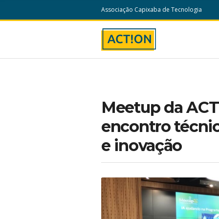
c
Associação Capixaba de Tecnologia
h
f
o
r
:
Meetup da ACT
encontro técnico
e inovação