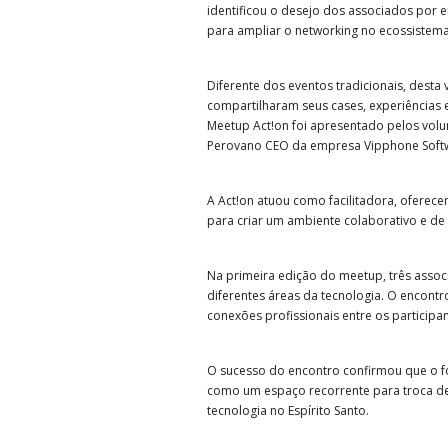
identificou o desejo dos associados por 
para ampliar o networking no ecossistema
Diferente dos eventos tradicionais, desta
compartilharam seus cases, experiências e
Meetup Act!on foi apresentado pelos vol
Perovano CEO da empresa Vipphone Softwa
A Act!on atuou como facilitadora, oferec
para criar um ambiente colaborativo e de 
Na primeira edição do meetup, três associ
diferentes áreas da tecnologia. O encontr
conexões profissionais entre os participan
O sucesso do encontro confirmou que o fo
como um espaço recorrente para troca de
tecnologia no Espírito Santo.