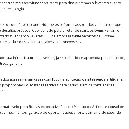
encontros mais aprofundados, tanto para discutir temas relevantes quanto
 de tecnologia.
 vez, o conteúdo foi conduzido pelos próprios associados voluntários, que
 desafios práticos. Coordenado pelo diretor de startups Denis Ferrari, o
untários: Leonardo Tavares CEO da empresa White Serviços de; Cosme
re; Odair da Silveira Gonçalves da Conexos S/A.
endo sua infraestrutura de eventos, já reconhecida e aprovada pelo mercado,
troca genuína.
ados apresentaram cases com foco na aplicação de inteligência artificial em
o proporcionou discussões técnicas detalhadas, além de fortalecer as
tes.
rmato veio para ficar. A expectativa é que o Meetup da Act!on se consolide
 conhecimentos, geração de oportunidades e fortalecimento do setor de