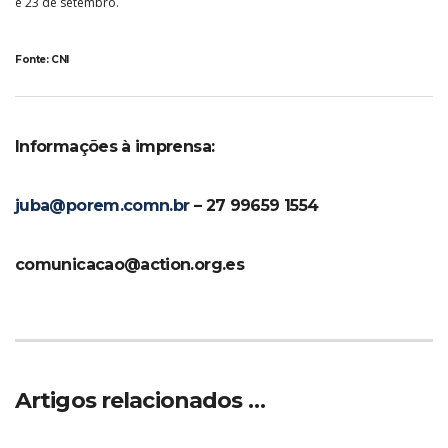
e 23 de setembro.
Fonte: CNI
Informações à imprensa:
juba@porem.comn.br
– 27 99659 1554
comunicacao@action.org.es
Artigos relacionados …