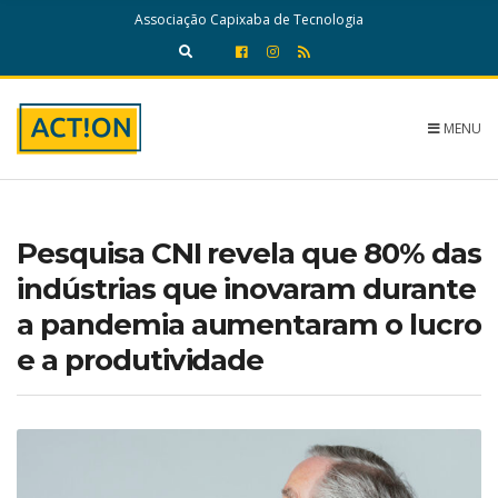
c
Associação Capixaba de Tecnologia
h
f
E
o
x
r
p
:
a
MENU
n
d
s
e
a
Pesquisa CNI revela que 80% das
r
c
indústrias que inovaram durante
h
a pandemia aumentaram o lucro
f
o
e a produtividade
r
m