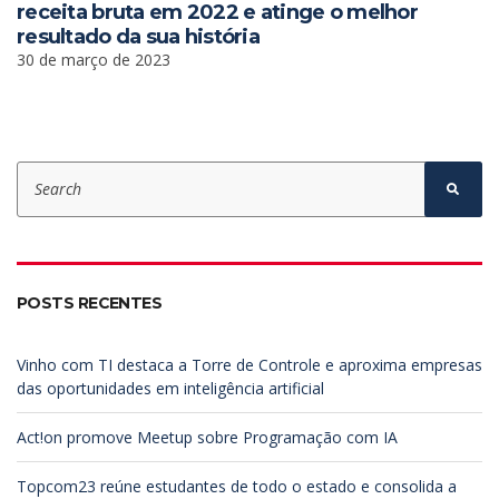
receita bruta em 2022 e atinge o melhor
resultado da sua história
30 de março de 2023
S
e
S
e
a
a
r
r
c
c
h
h
f
POSTS RECENTES
o
r
:
Vinho com TI destaca a Torre de Controle e aproxima empresas
das oportunidades em inteligência artificial
Act!on promove Meetup sobre Programação com IA
Topcom23 reúne estudantes de todo o estado e consolida a